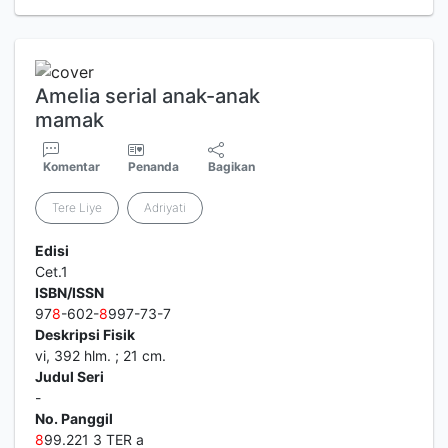
Amelia serial anak-anak
mamak
Komentar
Penanda
Bagikan
Tere Liye
Adriyati
Edisi
Cet.1
ISBN/ISSN
97
8
-602-
8
997-73-7
Deskripsi Fisik
vi, 392 hlm. ; 21 cm.
Judul Seri
-
No. Panggil
8
99.221 3 TER a