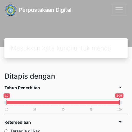
Perpustakaan Digital
Ditapis dengan
Tahun Penerbitan
10
100
10
33
55
78
100
Ketersediaan
Tersedia di Rak