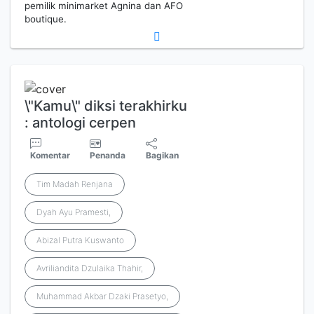
pemilik minimarket Agnina dan AFO
boutique.
\"Kamu\" diksi terakhirku
: antologi cerpen
Komentar
Penanda
Bagikan
Tim Madah Renjana
Dyah Ayu Pramesti,
Abizal Putra Kuswanto
Avriliandita Dzulaika Thahir,
Muhammad Akbar Dzaki Prasetyo,