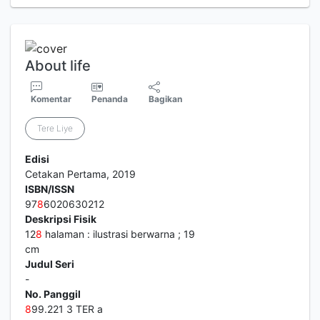
About life
Komentar
Penanda
Bagikan
Tere Liye
Edisi
Cetakan Pertama, 2019
ISBN/ISSN
97
8
6020630212
Deskripsi Fisik
12
8
halaman : ilustrasi berwarna ; 19
cm
Judul Seri
-
No. Panggil
8
99.221 3 TER a